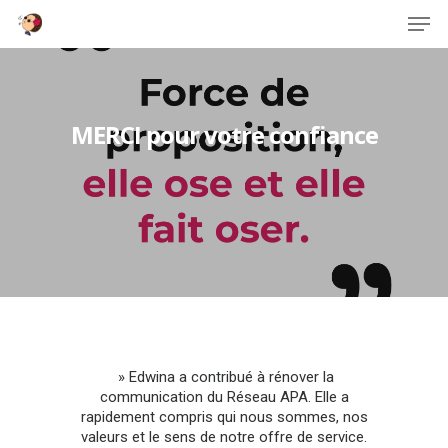
Hit enter to search or ESC to close
MERCI pour votre confiance
» Edwina a contribué à rénover la
communication du Réseau APA. Elle a
rapidement compris qui nous sommes, nos
valeurs et le sens de notre offre de service.