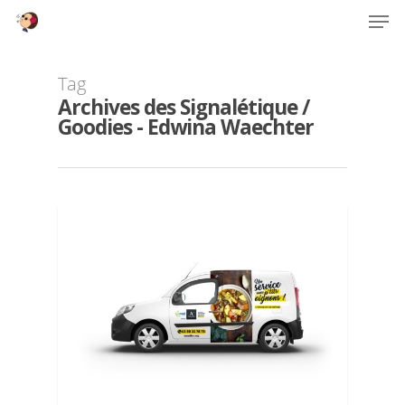
Tag
Archives des Signalétique /
Hit enter to search or ESC to close
Goodies - Edwina Waechter
TOUS