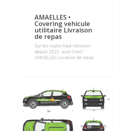
AMAELLES •
Covering vehicule
utilitaire Livraison
de repas
Sur les routes haut-rhinoises
depuis 2021, ayez l'oeil !
AMAELLES Livraison de repas
TOUS