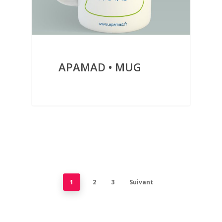
APAMAD • MUG
1
2
3
Suivant